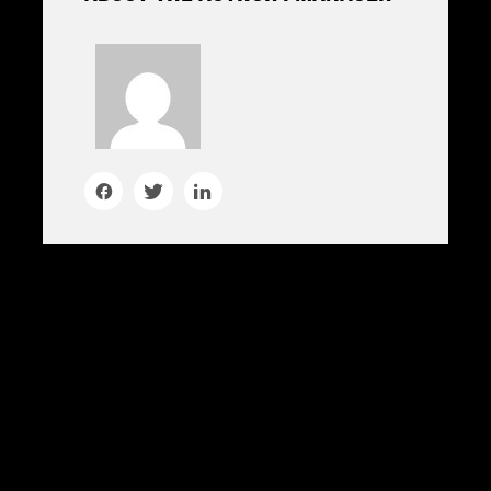
Kumpel, bist du auf der Suche nach dem
ultimativen Online-Casino-Erlebnis, das
deine Leidenschaft für Glücksspiel auf ein
neues Level hebt? Dann lass mich dir
vorstellen – eine Plattform, die sich wie
ein Magnet auf alle Spieler in Österreich
und darüber hinaus auswirkt. Wenn du