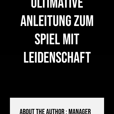
ultimative
Anleitung zum
Spiel mit
Leidenschaft
About the author : manager