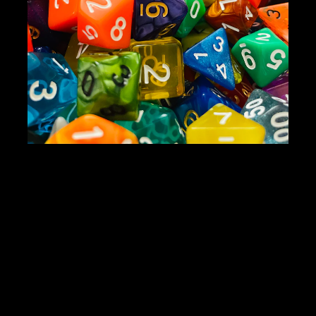
Hvorfor velge NVCasino for din
neste spillopplevelse
Som vi har forklart, tilbyr NVCasino en
helhetlig pakke som appellerer til et bredt
spekter av spillere. Det er flere gode
grunner til at dette casinoet skiller seg ut: