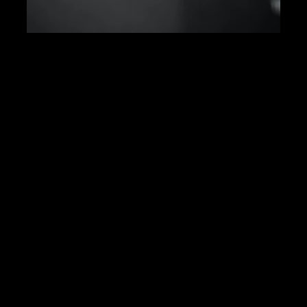
Vi skal dykke ned i hva som gjør et online
casino til et toppvalg. Fra et bredt utvalg
av spill til raske utbetalinger og en
atmosfære som innbyr til trygghet, er det
mange faktorer som spiller inn. For nye
og erfarne spillere, er målet alltid det
samme: en uforglemmelig og givende
spillopplevelse. La oss se nærmere på
hvordan du kan maksimere din tilfredshet.
: Din ultimate destinasjon for
spenning og sikkerhet