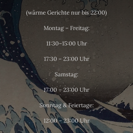
(wärme Gerichte nur bis 22:00)
Montag – Freitag:
11:30–15:00 Uhr
17:30 – 23:00 Uhr
Samstag:
17:00 – 23:00 Uhr
Sonntag & Feiertage:
12:00 – 23:00 Uhr