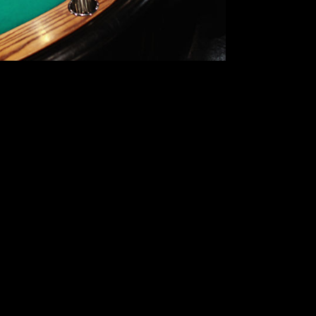
, der nicht nur mit einer
wahl an Spielen lockt, sondern dich
kommenspaket, das seinesgleichen
nimmt. Von den neuesten
hin zu aufregenden Live-Tischen –
, was dein Spielerherz begehrt. Lass
den, was diese Plattform so
 wie du das Beste daraus für dich
tklassigem Glücksspiel