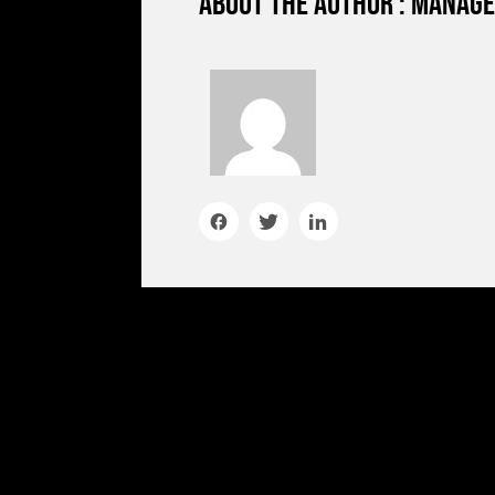
About the author : manag