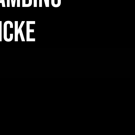
icke
, dein Spielerlebnis auf ein neues
n du nach Spannung, tollen
 reibungslosen Plattform suchst,