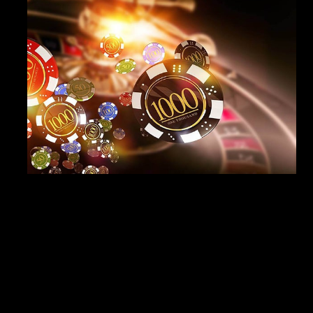
Was Lira Spin aber von anderen abhebt, ist
das unglaubliche Willkommenspaket. Bis zu
1.500 Euro Bonus und zusätzlich 250
Freispiele sind drin! Dieses Angebot ist
wirklich konkurrenzlos und sucht
seinesgleichen. Probier es aus, ich bin