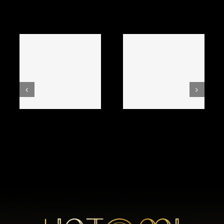
Related Posts
Spielmöglichkeiten_inklusive_beste_onl
Oshidhona_shokulu
Juli 21st, 2026
Juli 21st, 2026