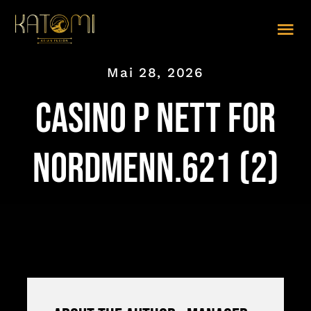
Zum
Inhalt
Tog
springen
Nav
Mai 28, 2026
SPEISEKARTE (PDF)
Casino p nett for
ABHOLEN
LIEFERUNG
nordmenn.621 (2)
TISCHRESERVIERUNG
GALERIE
IMPRESSUM