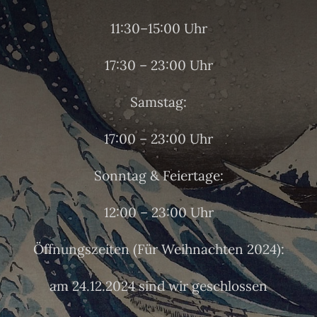
11:30–15:00 Uhr
17:30 – 23:00 Uhr
Samstag:
17:00 – 23:00 Uhr
Sonntag & Feiertage:
12:00 – 23:00 Uhr
Öffnungszeiten (Für Weihnachten 2024):
am 24.12.2024 sind wir geschlossen