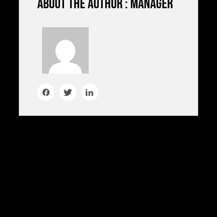
About the author : manager
Casino på nett for
nordmenn