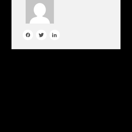
Ξένες
στοιχηματικές
εταιρίες στην