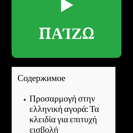
▶️
ΠΑΊΖΩ
Содержимое
Προσαρμογή στην
ελληνική αγορά: Τα
κλειδία για επιτυχή
εισβολή