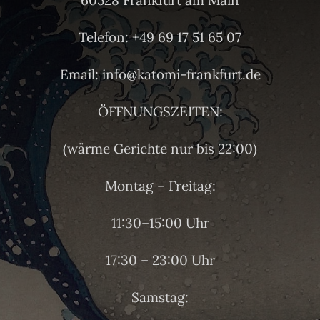
60528 Frankfurt am Main
Telefon: +49 69 17 51 65 07
Email: info@katomi-frankfurt.de
ÖFFNUNGSZEITEN:
(wärme Gerichte nur bis 22:00)
Montag – Freitag:
11:30–15:00 Uhr
17:30 – 23:00 Uhr
Samstag: