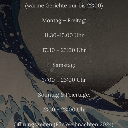
(wärme Gerichte nur bis 22:00)
Montag – Freitag:
11:30–15:00 Uhr
17:30 – 23:00 Uhr
Samstag:
17:00 – 23:00 Uhr
Sonntag & Feiertage:
12:00 – 23:00 Uhr
Öffnungszeiten (Für Weihnachten 2024):