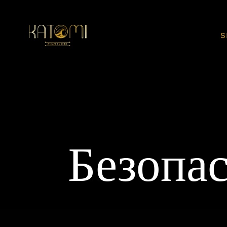
Zum
Inhalt
S
springen
Безопас