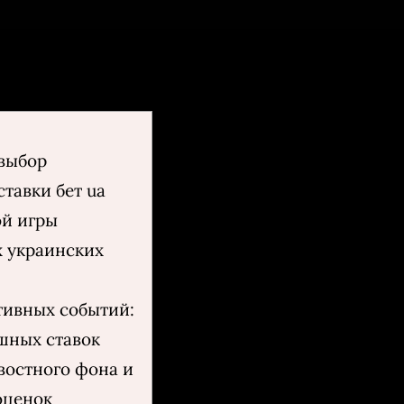
выбор
ставки бет ua
ой игры
 украинских
тивных событий:
шных ставок
востного фона и
оценок