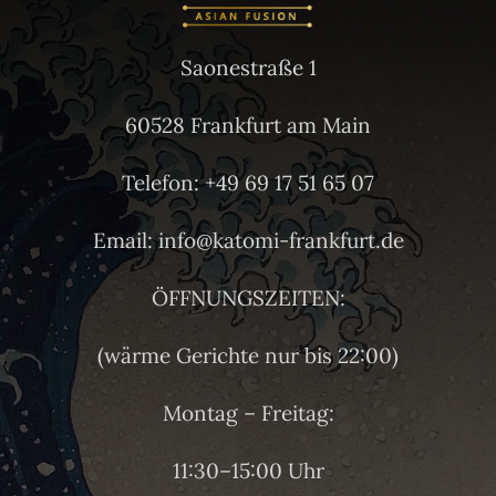
Saonestraße 1
60528 Frankfurt am Main
Telefon: +49 69 17 51 65 07
Email: info@katomi-frankfurt.de
ÖFFNUNGSZEITEN:
(wärme Gerichte nur bis 22:00)
Montag – Freitag:
11:30–15:00 Uhr