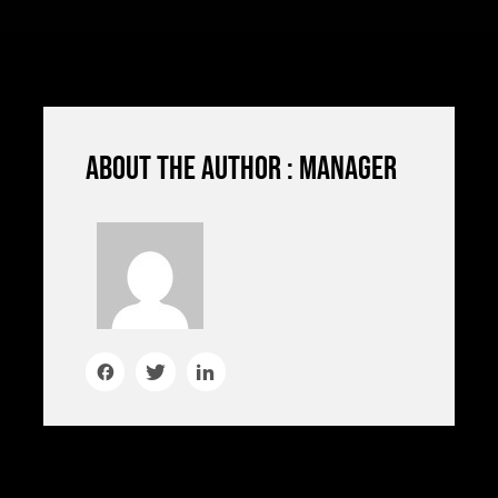
About the author : manager
Table