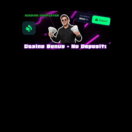
Betoro Casino Anmeldelse – Mobile
Spiloplevelse og App
Betoro Casino tilbyder en fremragende
mobile spiloplevelse via sin brugervenlige
app.
Appen er optimeret for både iOS og