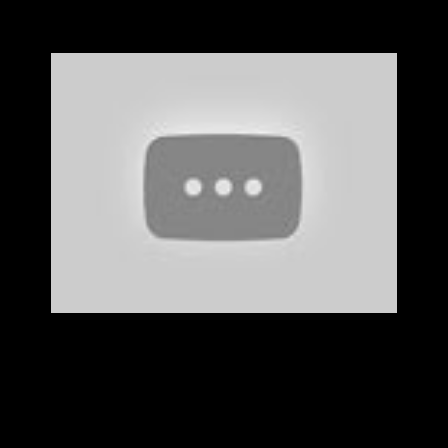
fundament gør Betoro Casino et anbefalet
valg for den danske marked.
Betoro Casino Anmeldelse –
Udbetalingstider og
Kontaktmetoder