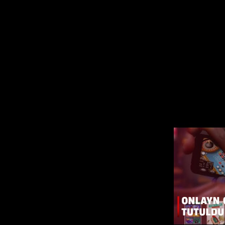
göndəriləcək. Hesabı
olunan sənədləri yük
yoxlanılması adətən 
Təsdiqlənmə prosesi
bonus imkanlarından 
Beləliklə, Betandrea
aktivləşdirilərək oyu