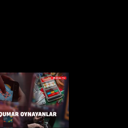
nızın təsdiqlənməsi üçün tələb
ləməyiniz tövsiyə olunur. Sənədlərin
qısa müddət ərzində başa çatır.
 tamamlandıqdan sonra depozit və
tam istifadə edə bilərsiniz.
s-da hesabınız tez bir zamanda
n prosesinə başlaya bilərsiniz.