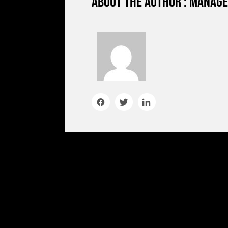
About the author : manag