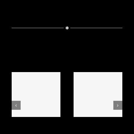
5. Überprüfen Sie die Zahlungsmethoden
und die Sicherheit des Casinos.
Related Posts
Spielmöglichkeiten_inklusive_beste_onl
Oshidhona_shokulu