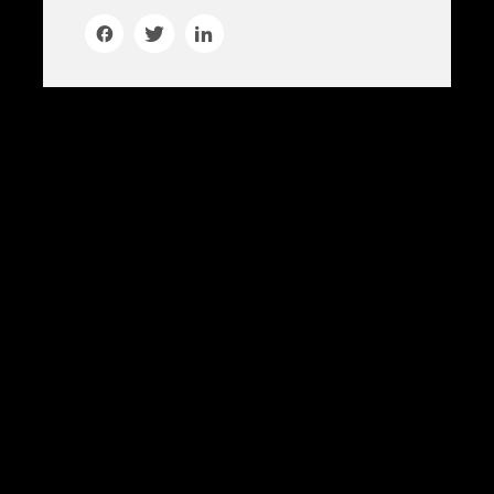
Ausland Casino in
der Schweiz –
Internationale
Online-Casinos für