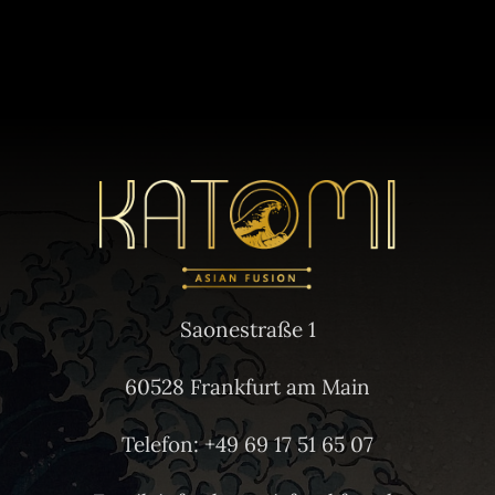
Juli 21st, 2026
Juli 21st, 2026
Saonestraße 1
60528 Frankfurt am Main
Telefon: +49 69 17 51 65 07