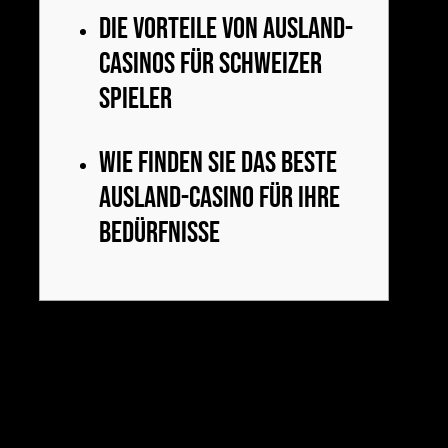
Die Vorteile von Ausland-
Casinos für Schweizer
Spieler
Wie finden Sie das beste
Ausland-Casino für Ihre
Bedürfnisse
Wenn Sie in der Schweiz leben und sich für
Online-Casinos interessieren, gibt es einige
wichtige Dinge zu beachten. Als Schweizer
Spieler haben Sie Zugang zu einer Vielzahl