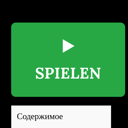
Schweizer Spieler
▶️
SPIELEN
Содержимое