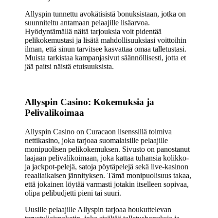
Allyspin tunnettu avokätisistä bonuksistaan, jotka on
suunniteltu antamaan pelaajille lisäarvoa.
Hyödyntämällä näitä tarjouksia voit pidentää
pelikokemustasi ja lisätä mahdollisuuksiasi voittoihin
ilman, että sinun tarvitsee kasvattaa omaa talletustasi.
Muista tarkistaa kampanjasivut säännöllisesti, jotta et
jää paitsi näistä etuisuuksista.
Allyspin Casino: Kokemuksia ja
Pelivalikoimaa
Allyspin Casino on Curacaon lisenssillä toimiva
nettikasino, joka tarjoaa suomalaisille pelaajille
monipuolisen pelikokemuksen. Sivusto on panostanut
laajaan pelivalikoimaan, joka kattaa tuhansia kolikko-
ja jackpot-pelejä, satoja pöytäpelejä sekä live-kasinon
reaaliaikaisen jännityksen. Tämä monipuolisuus takaa,
että jokainen löytää varmasti jotakin itselleen sopivaa,
olipa pelibudjetti pieni tai suuri.
Uusille pelaajille Allyspin tarjoaa houkuttelevan