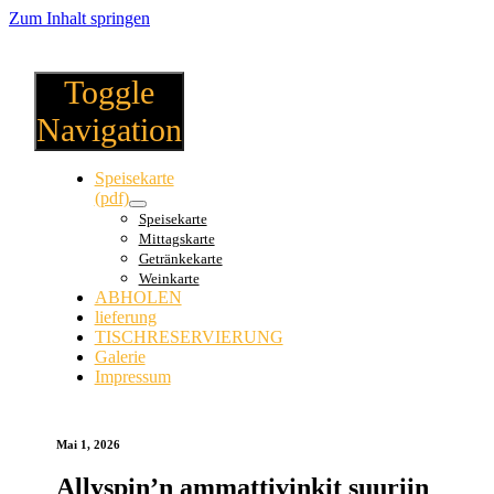
Zum Inhalt springen
Toggle
Navigation
Speisekarte
(pdf)
Speisekarte
Mittagskarte
Getränkekarte
Weinkarte
ABHOLEN
lieferung
TISCHRESERVIERUNG
Galerie
Impressum
Mai 1, 2026
Allyspin’n ammattivinkit suuriin