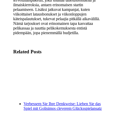
tervetuliaispaketin, joka sisältää talletusbonuksia ja
ilmaiskierroksia, antaen erinomaisen startin
pelaamiseen. Lisäksi jatkuvat kampanjat, kuten
viikoittaiset latausbonukset ja viikonloppujen
käteispalautukset, tukevat pelaajia pitkällä aikavälillä.
Nämä tarjoukset ovat erinomainen tapa kasvattaa
pelikassaa ja nauttia pelikokemuksesta entistä
pidempään, jopa pienemmällä budjetilla.
Related Posts
Verbessern Sie Ihre Denkweise: Lieben Sie das
Spiel mit Golisimos cleverem Glücksspielansatz