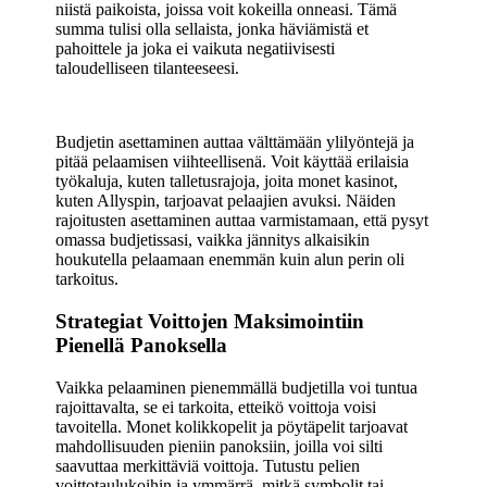
niistä paikoista, joissa voit kokeilla onneasi. Tämä
summa tulisi olla sellaista, jonka häviämistä et
pahoittele ja joka ei vaikuta negatiivisesti
taloudelliseen tilanteeseesi.
Budjetin asettaminen auttaa välttämään ylilyöntejä ja
pitää pelaamisen viihteellisenä. Voit käyttää erilaisia
työkaluja, kuten talletusrajoja, joita monet kasinot,
kuten Allyspin, tarjoavat pelaajien avuksi. Näiden
rajoitusten asettaminen auttaa varmistamaan, että pysyt
omassa budjetissasi, vaikka jännitys alkaisikin
houkutella pelaamaan enemmän kuin alun perin oli
tarkoitus.
Strategiat Voittojen Maksimointiin
Pienellä Panoksella
Vaikka pelaaminen pienemmällä budjetilla voi tuntua
rajoittavalta, se ei tarkoita, etteikö voittoja voisi
tavoitella. Monet kolikkopelit ja pöytäpelit tarjoavat
mahdollisuuden pieniin panoksiin, joilla voi silti
saavuttaa merkittäviä voittoja. Tutustu pelien
voittotaulukoihin ja ymmärrä, mitkä symbolit tai