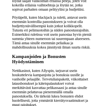
löydät laajan valikoiman erilaisia pelejä, joten voit
kokeilla erilaisia vaihtoehtoja ja löytää ne, jotka
sopivat parhaiten omaan pelityyliisi ja budjettiisi.
Pöytäpelit, kuten blackjack ja ruletti, antavat usein
enemmän kontrollia panostukseen ja voivat olla
budjettiystävällisempiä kuin jotkut kolikkopelit.
Tutustu eri pelimuotoihin ja niiden panostusrajoihin.
Esimerkiksi ruletissa voit usein panostaa hyvin pieniä
summia yhteen numeroon tai suurempaan alueeseen.
Tämä antaa sinulle enemmän peliaikaa ja
mahdollisuuksia kokea jännitystä ilman suurta riskiä.
Kampanjoiden ja Bonusten
Hyödyntäminen
Nettikasinot, kuten Allyspin, tarjoavat usein
houkuttelevia kampanjoita ja bonuksia uusille ja
vanhoille pelaajille. Tervetuliaispaketit, viikoittaiset
latausbonukset ja käteispalautukset voivat
merkittävästi kasvattaa pelikassaasi ja antaa sinulle
enemmän pelattavaa pienemmällä omalla
panostuksella. On tärkeää lukea bonusten ehdot
huolellisesti, jotta ymmärrät kierrätysvaatimukset ja
muut rajoitukset.