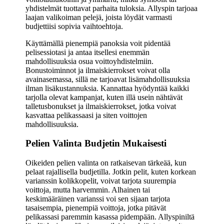
yhdistelmät tuottavat parhaita tuloksia. Allyspin tarjoaa
laajan valikoiman pelejä, joista löydät varmasti
budjettiisi sopivia vaihtoehtoja.
Käyttämällä pienempiä panoksia voit pidentää
pelisessiotasi ja antaa itsellesi enemmän
mahdollisuuksia osua voittoyhdistelmiin.
Bonustoiminnot ja ilmaiskierrokset voivat olla
avainasemassa, sillä ne tarjoavat lisämahdollisuuksia
ilman lisäkustannuksia. Kannattaa hyödyntää kaikki
tarjolla olevat kampanjat, kuten illä usein nähtävät
talletusbonukset ja ilmaiskierrokset, jotka voivat
kasvattaa pelikassaasi ja siten voittojen
mahdollisuuksia.
Pelien Valinta Budjetin Mukaisesti
Oikeiden pelien valinta on ratkaisevan tärkeää, kun
pelaat rajallisella budjetilla. Jotkin pelit, kuten korkean
varianssin kolikkopelit, voivat tarjota suurempia
voittoja, mutta harvemmin. Alhainen tai
keskimääräinen varianssi voi sen sijaan tarjota
tasaisempia, pienempiä voittoja, jotka pitävät
pelikassasi paremmin kasassa pidempään. Allyspiniltä