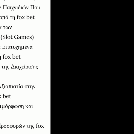
 Παιχνιδιών Που
από τη fox bet
α των
 (Slot Games)
α Επιτυχημένα
η fox bet
της Διαχείρισης
ξιοπιστία στην
x bet
μμόρφωση και
ροσφορών της fox