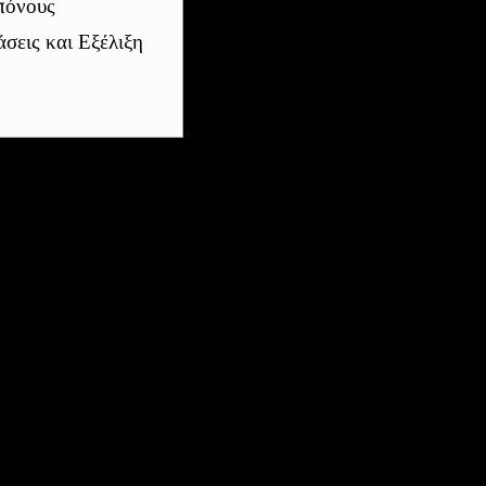
πόνους
σεις και Εξέλιξη
ιστες
γικές και
 για