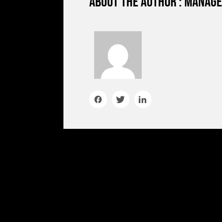
About the author : manag