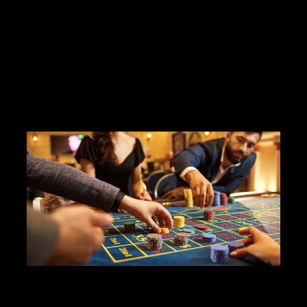
forskellige spil, forstå
udbetalingsprocenterne (RTP) og
anvende en fornuftig bankroll
management, især når man overvejer
platforme som
Kings game casino
Danmark
.
En af de mest fundamentale strategier er
at spille spil med en høj