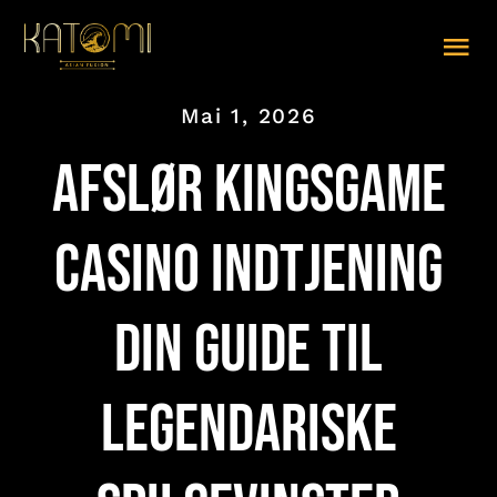
Zum
Inhalt
Tog
springen
Nav
Mai 1, 2026
SPEISEKARTE (PDF)
Afslør Kingsgame
ABHOLEN
LIEFERUNG
casino indtjening
TISCHRESERVIERUNG
din guide til
GALERIE
legendariske
IMPRESSUM