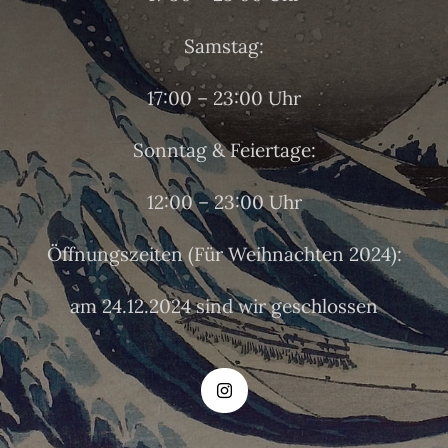
Samstag:
17:00 – 23:00 Uhr
Sonntag & Feiertage:
12:00 – 23:00 Uhr
Öffnungszeiten (Für Weihnachten 2024):
am 24.12.2024 sind wir geschlossen