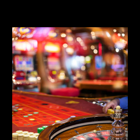
sjældnere store gevinster – kan også
hjælpe dig med at vælge spil, der matcher
dine forventninger.