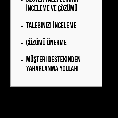
İnceleme ve Çözümü
Talebinizi İnceleme
Çözümü Önerme
Müşteri Destekinden
Yararlanma Yolları
7slots
giriş sayfasında, her zaman güvenilir
ve hızlı destek bulabilirsiniz. 7 slots, 7 slot,
7slots ve 7slot platformlarında herhangi bir