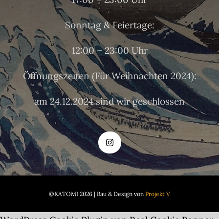
Sonntag & Feiertage:
12:00 – 23:00 Uhr
Öffnungszeiten (Für Weihnachten 2024):
am 24.12.2024 sind wir geschlossen
©KATOMI 2026 | Bau & Design von
Projekt V