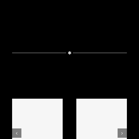
Sorunlarınızı çözme sürecinde her zaman
destek alabilirsiniz. Müşteri destek
hizmetlerinden yararlanarak, oyunlarınızın
ve ödülünüzün güvenliğini sağlayabilirsiniz.
Related Posts