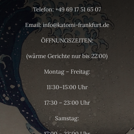
Telefon: +49 69 17 51 65 07
Email: info@katomi-frankfurt.de
ÖFFNUNGSZEITEN:
(wärme Gerichte nur bis 22:00)
Montag – Freitag:
11:30–15:00 Uhr
17:30 – 23:00 Uhr
Samstag:
17:00 – 23:00 Uhr