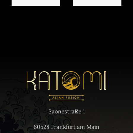
Spielmöglichkeiten_inklusive_beste_onl
Oshidhona_shokulu
Juli 21st, 2026
Juli 21st, 2026
Saonestraße 1
60528 Frankfurt am Main