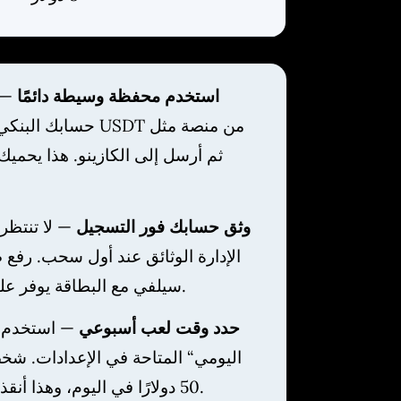
🔐 استخدم محفظة وسيطة دائمًا
— ل
حسابك البنكي مباشرة.
📄 وثق حسابك فور التسجيل
— لا تنتظر
الإدارة الوثائق عند أول سحب. رفع 
سيلفي مع البطاقة يوفر عليك أيامًا من الانتظار.
⏱️ حدد وقت لعب أسبوعي
— استخدم مي
اليومي“ المتاحة في الإعدادات. شخص
50 دولارًا في اليوم، وهذا أنقذني من خسائر كبيرة.