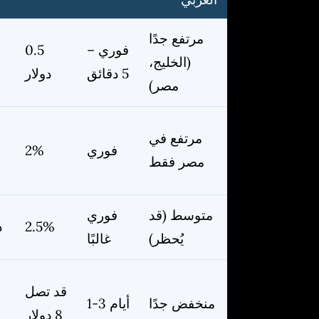
العربي
مرتفع جدًا
فوري –
0.5
(الخليج،
0
5 دقائق
دولار
مصر)
مرتفع في
فوري
2%
مصر فقط
متوسط (قد
فوري
2.5%
0
يُحظر)
غالبًا
قد تصل
منخفض جدًا
1-3 أيام
8 دولار