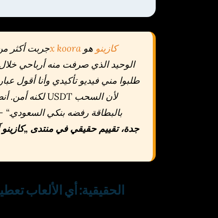
1x koora كازينو
هو
„جربت أكثر من 10 منصات، ل
طلبوا مني فيديو تأكيدي وأنا أقول عبار
لكنه أمن. أنصح ال
بالبطاقة رفضه بنكي السعودي.“ 