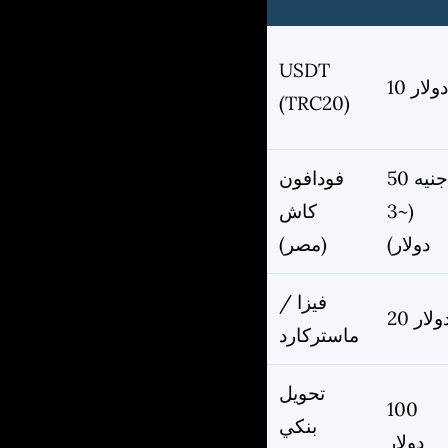
USDT
1 دولار
(TRC20)
50 جنيه
فودافون
(~3
كاش
دولار)
(مصر)
فيزا /
2 دولار
ماستركارد
تحويل
100
بنكي
دولار