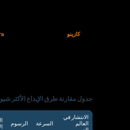
دولارًا، بينما 
بسبب رسومه المنخفضة (0.5 دولار فقط).
1x koora كازينو
إلى تخصيص محفظة رقمية
هناك نقطة مهمة: بعض البنوك السعودية ت
المشفرة من منصات التداول المحلية
محفظة لا مركزية مثل TrustWallet ثم تحويلها إلى الكازينو.
جدول مقارنة طرق الإيداع الأكثر شيوعًا (ب
الانتشار في
ال
العالم
السرعة
الرسوم
ال