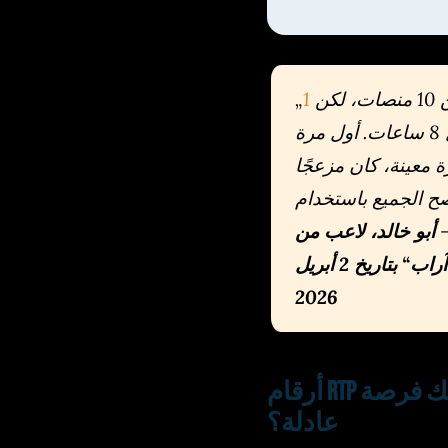
كن
الوحيد الذي صرفت منه أرباحي خلال 8 ساعات. أول مرة
ة معينة، كان مزعجًا
جميع باستخدام USDT لأن السحب
—
أبو خالد، لاعب من
جدة، تقييم حقيقي في منتدى „كازينو آراب“ بتاريخ 2 أبريل
2026
أرقام RTP الحقيقية: أي الألعاب تعطيك فرصة
عادلة؟