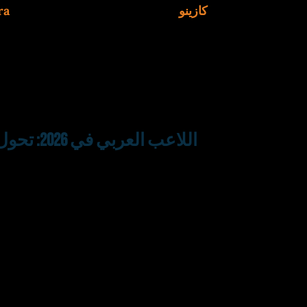
1x koora كازينو
، سأشاركك التفاصيل الكاملة: من
سرعة السحب بالعملات الرقمية، إلى نسب
ألعاب السلوت، وحتى قصة أول سحب لي ال
هذا الدليل مبني على تجارب شخصية وآ
اللاعب العر
شمل 1200 لاعب من السعودية، مصر، والإمارات، تبين أن
71% يفضلون استخدام العملات المشفرة
التقليدية. السبب الرئيسي هو تجنب حظ
ترفض معاملات الكازينوهات. في المقابل، 