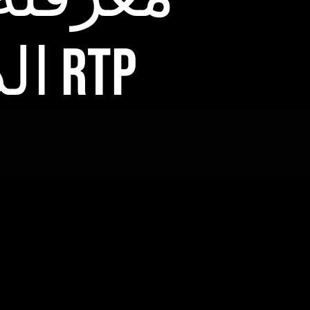
الدفع، ونسب العائد RTP
oora