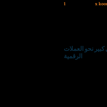
دام 3 أشهر على
 العائد الحقيقية لأشهر
ذي تطلب فيديو تأكيدي.
خر أخبار السوق العربي
لأبريل 2026.
بي في 2026: تحول كبير نحو العملات
الرقمية
خلال استطلاع أجرته منصة „كازينو ميدل إيست“ في مارس 2026
أكثر من
على البطاقات البنكية
ر البنوك المحلية التي
لا يزال اللاعب المصري
يعتمد على فودافون كاش بنسبة 48% للمبالغ الصغيرة تحت 50