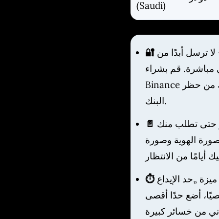
(Saudi)
ا ترسل أبدًا من
 قم بشراء USDT من منصة مثل
Binance ثم أرسل إلى الكازينو. هذا يحميك من حظر
البنك.
 حتى تطلب منك
صورة الهوية وصورة
زة „حد الإيداع
يًا، أضع حدًا أقصى