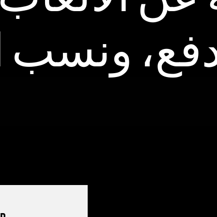
1x k كازينو: كل