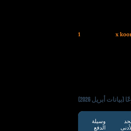
يفضل السعوديون الـ USDT على شبكة TRC20
هذا التحول دفع
منفصلة وسرعة معالجة السحب خلال 6-12 ساعة. جربت شخصيًا
إيداع 100 USDT، وظهرت في الحساب بعد 4 دقائق فقط. لكن
منع حتى شراء العملات
، لذا الحل هو استخدام
يانات أبريل 2026)
حد
وسيلة
أدنى
الدفع