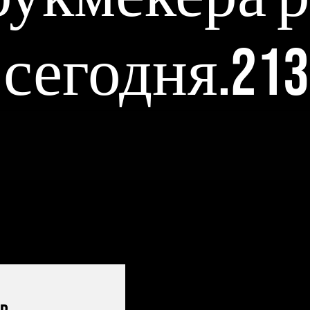
 сегодня.213 
1win —