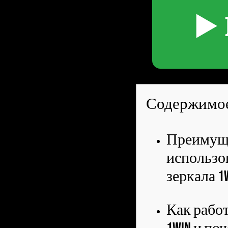
▶️
Содержимо
Преимущ
использо
зеркала 1
Как работ