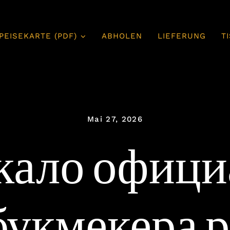
PEISEKARTE (PDF)
ABHOLEN
LIEFERUNG
T
Mai 27, 2026
ркало офиц
букмекера 