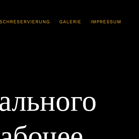
ISCHRESERVIERUNG
GALERIE
IMPRESSUM
иального
рабочее